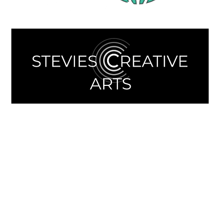
Kontakt aufnehmen:
Direct Message online über Eingabemaske
oder
Kontaktdaten Agentur
© STEVIES CREATIVE ARTS 2025
by Steffen Schlösser
Impressum
&
Datenschutz