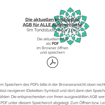
Die aktuellen kompletten
AGB für ALLE Audioprojekte
(Im Tondstudio oder Live)
Die aktuellen AGB
als
PDF
im Browser öffnen
und speichern
m Speichern des PDFs bitte in der Browseransicht oben rech
ol navigieren (Disketten-Symbol) und dort dann den Speiche
hlen. Die entsprechenden von Ihnen ausgewählten AGB we
 PDF unter diesem Speicherort abgelegt. Zum Öffnen bzw. Le