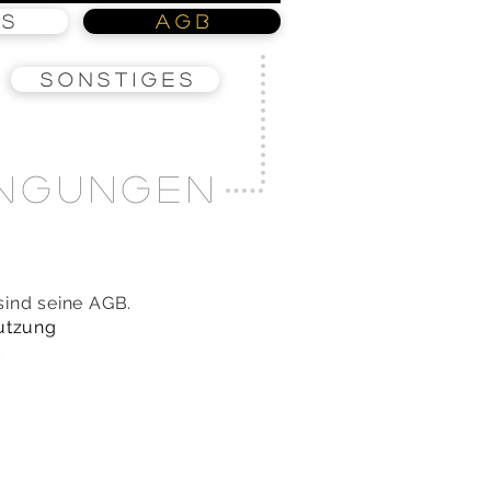
 s
A G B
S o n s t i g e s
ingungen
sind seine AGB.
Nutzung
d