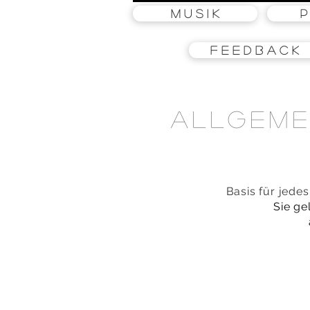
M u s i k
P
F e e d b a c k
Allgeme
Basis für jede
Sie ge