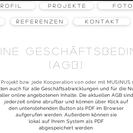
 R O F I L
P R O J E K T E
F o t o
R e f e r e n z e n
K o n t a k t
ine GEschäftsbed
(AGB)
s Projekt bzw. jede Kooperation von oder mit MUSINUS 
lten auch für alle Geschäftsabwicklungen und für die 
aller online angebotenen Inhalte. Die aktuellen AGB sin
jederzeit online abrufbar und können über Klick auf
den untenstehenden Button als PDF im Browser
aufgerufen werden. Außerdem können sie
lokal auf Ihrem System als PDF
abgespeichert werden.