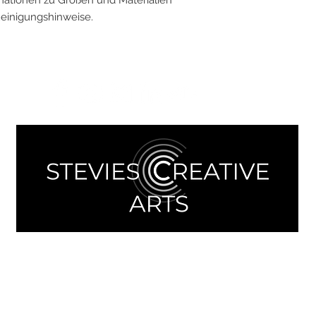
rmationen zu Größen und Materialien 
einigungshinweise.
Kontakt aufnehmen:
Direct Message online über Eingabemaske
oder
Kontaktdaten Agentur