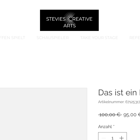
FFEN SPIELT
SCHAUSPIELER
TAKE YOUR STAGE
REF
Das ist ein
Artikelnummer: 6712531
Standar
 100,00 € 
95,00 
Anzahl
*