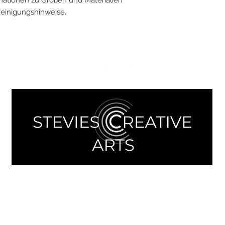
rmationen zu Größen und Materialien 
einigungshinweise.
Kontakt aufnehmen:
Direct Message online über Eingabemaske
oder
Kontaktdaten Agentur