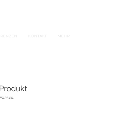
ERENZEN
KONTAKT
MEHR
 Produkt
75135191