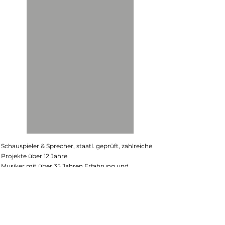
Schauspieler & Sprecher, staatl. geprüft, zahlreiche
Projekte über 12 Jahre
Musiker mit über 35 Jahren Erfahrung und
unzähligen Projekten.
Live-Musiker für öffentliche und private
Veranstaltungen
Langjährige Erfahrung sowohl Live on Stage als
auch im Studio