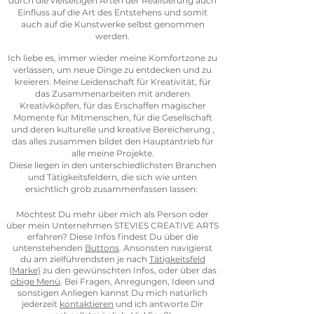
durch die vielseitigen Arten der Realisierung auch
Einfluss auf die Art des Entstehens und somit
auch auf die Kunstwerke selbst genommen
werden.
Ich liebe es, immer wieder meine Komfortzone zu
verlassen, um neue Dinge zu entdecken und zu
kreieren.
Meine Leidenschaft für Kreativität, für
das Zusammenarbeiten mit anderen
Kreativköpfen, für das Erschaffen magischer
Momente für Mitmenschen, für die Gesellschaft
und deren kulturelle und kreative Bereicherung ,
das alles zusammen bildet den Hauptantrieb für
alle meine Projekte.
Diese liegen in den unterschiedlichsten Branchen
und Tätigkeitsfeldern, die sich wie unten
ersichtlich grob zusammenfassen lassen:
Möchtest Du mehr über mich als Person oder
über mein Unternehmen STEVIES CREATIVE ARTS
erfahren? Diese Infos findest Du über die
untenstehenden
Buttons
. Ansonsten navigierst
du am zielführendsten je nach
Tätigkeitsfeld
(Marke)
zu den gewünschten Infos, oder über das
obige Menü
. Bei Fragen, Anregungen, Ideen und
sonstigen Anliegen kannst Du mich natürlich
jederzeit
kontaktieren
und ich antworte Dir